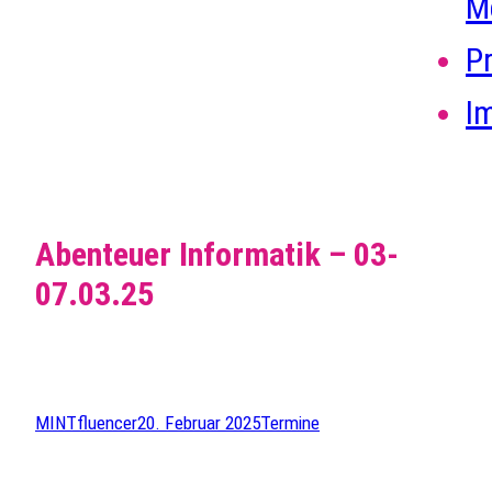
M
P
I
Abenteuer Informatik – 03-
07.03.25
MINTfluencer
20. Februar 2025
Termine