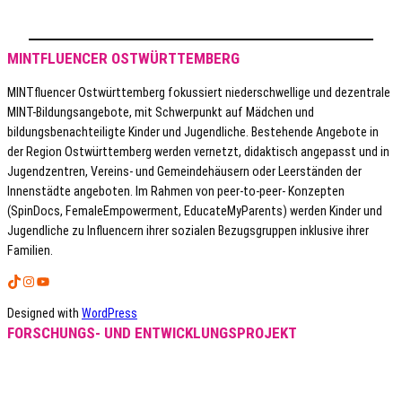
MINTFLUENCER OSTWÜRTTEMBERG
MINTfluencer Ostwürttemberg fokussiert niederschwellige und dezentrale
MINT-Bildungsangebote, mit Schwerpunkt auf Mädchen und
bildungsbenachteiligte Kinder und Jugendliche. Bestehende Angebote in
der Region Ostwürttemberg werden vernetzt, didaktisch angepasst und in
Jugendzentren, Vereins- und Gemeindehäusern oder Leerständen der
Innenstädte angeboten. Im Rahmen von peer-to-peer- Konzepten
(SpinDocs, FemaleEmpowerment, EducateMyParents) werden Kinder und
Jugendliche zu Influencern ihrer sozialen Bezugsgruppen inklusive ihrer
Familien.
TikTok
Instagram
YouTube
Designed with
WordPress
FORSCHUNGS- UND ENTWICKLUNGSPROJEKT