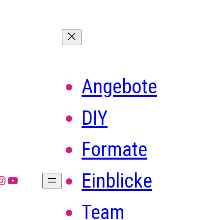
Angebote
DIY
Formate
Einblicke
Tok
nstagram
YouTube
Team