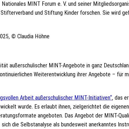
des Nationales MINT Forum e. V. und seiner Mitgliedsorga
 Stifterverband und Stiftung Kinder forschen. Sie wird g
2025, © Claudia Höhne
lität außerschulischer MINT-Angebote in ganz Deutschland
ntinuierlichen Weiterentwicklung ihrer Angebote – für me
gsvollen Arbeit außerschulischer MINT-Initiativen“
, das e
twickelt wurde. Es erlaubt ihnen, zielgerichtet die eigenen
atungsformate angeboten. Das Angebot der MINT-Qualitä
 sich die Selbstanalyse als bundesweit anerkanntes Inst