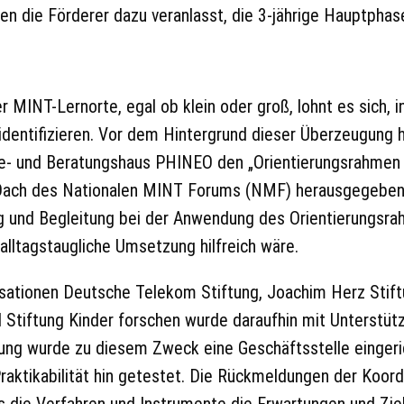
en die Förderer dazu veranlasst, die 3-jährige Hauptphase
r MINT-Lernorte, egal ob klein oder groß, lohnt es sich,
dentifizieren. Vor dem Hintergrund dieser Überzeugung ha
 und Beratungshaus PHINEO den „Orientierungsrahmen zu
m Dach des Nationalen MINT Forums (NMF) herausgegeben. 
ung und Begleitung bei der Anwendung des Orientierungs
 alltagstaugliche Umsetzung hilfreich wäre.
isationen Deutsche Telekom Stiftung, Joachim Herz Stift
d Stiftung Kinder forschen wurde daraufhin mit Unterstü
ftung wurde zu diesem Zweck eine Geschäftsstelle eingeri
raktikabilität hin getestet. Die Rückmeldungen der Koordi