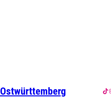
 Ostwürttemberg
Tik
I